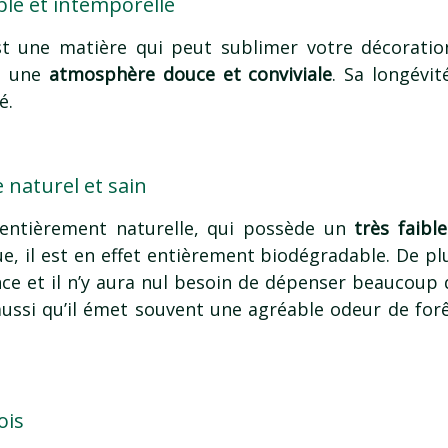
ble et intemporelle
st une matière qui peut sublimer votre décoration
e une
atmosphère douce et conviviale
. Sa longévi
é.
e naturel et sain
 entièrement naturelle, qui possède un
très faibl
e, il est en effet entièrement biodégradable. De pl
nce et il n’y aura nul besoin de dépenser beaucoup 
aussi qu’il émet souvent une agréable odeur de forêt
ois