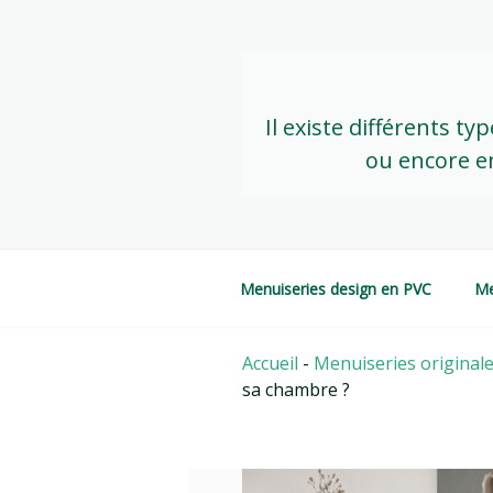
Skip
to
content
Il existe différents t
ou encore en
Menuiseries design en PVC
Me
Accueil
-
Menuiseries originale
sa chambre ?