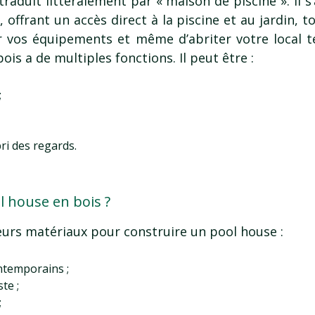
raduit littéralement par « maison de piscine ». Il s
 offrant un accès direct à la piscine et au jardin, 
r vos équipements et même d’abriter votre local t
ois a de multiples fonctions. Il peut être :
;
ri des regards.
l house en bois ?
sieurs matériaux pour construire un pool house :
ontemporains ;
te ;
;