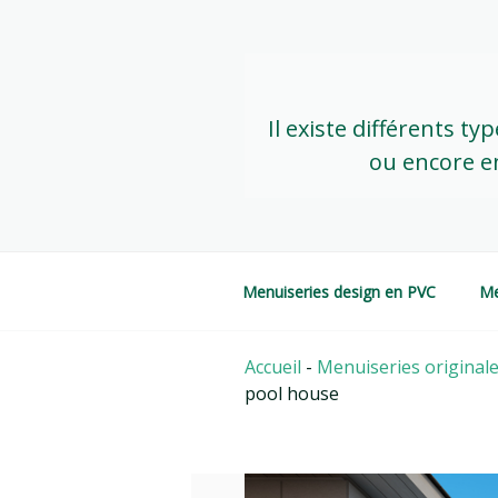
Skip
to
content
Il existe différents t
ou encore en
Menuiseries design en PVC
Me
Accueil
-
Menuiseries originale
pool house