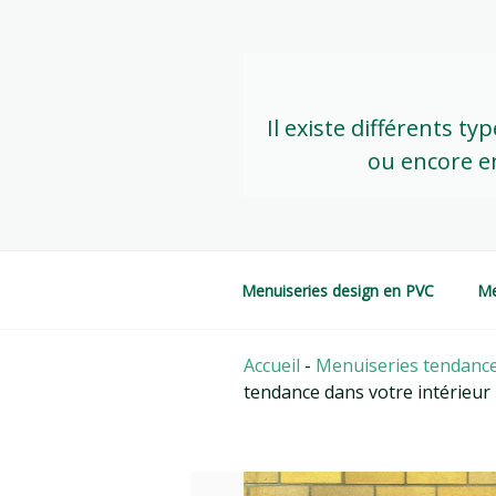
Skip
to
content
Il existe différents t
ou encore en
Menuiseries design en PVC
Me
Accueil
-
Menuiseries tendance
tendance dans votre intérieur